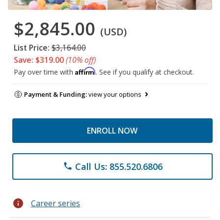
$2,845.00
(USD)
List Price:
$3,164.00
Save: $319.00
(10% off)
Affirm
Pay over time with
. See if you qualify at checkout.
Payment & Funding:
view your options
ENROLL NOW
Call Us: 855.520.6806
phone
info
Career series