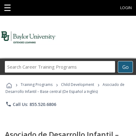
☰
LOGIN
Search
Go
Career
Training
›
›
›
Programs
Training Programs
Child Development
Asociado de
Desarrollo Infantil – Base central (De Español a Inglés)
phone
Call Us: 855.520.6806
Asociado de Desarrollo Infantil –