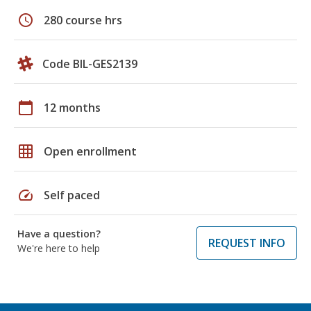
schedule
280 course hrs
Code BIL-GES2139
calendar_today
12 months
grid_on
Open enrollment
speed
Self paced
Have a question?
REQUEST INFO
We're here to help