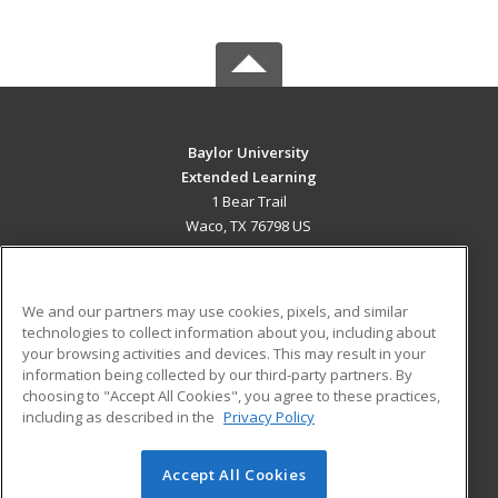
Baylor University
Extended Learning
1 Bear Trail
Waco, TX 76798 US
MAIN CONTENT
Career Training
We and our partners may use cookies, pixels, and similar
technologies to collect information about you, including about
ADDITIONAL RESOURCES
your browsing activities and devices. This may result in your
information being collected by our third-party partners. By
Military
Student Blog
choosing to "Accept All Cookies", you agree to these practices,
Financial Assistance
including as described in the
Privacy Policy
Help
Accept All Cookies
© 2026 ed2go, a division of Cengage Learning. All rights