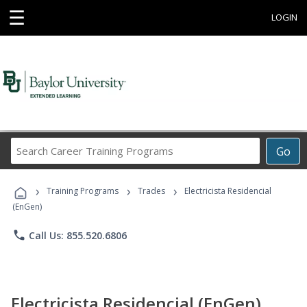
☰
LOGIN
Search
Go
Career
Training
›
›
›
Programs
Training Programs
Trades
Electricista Residencial
(EnGen)
phone
Call Us: 855.520.6806
Electricista Residencial (EnGen)