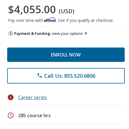
$4,055.00
(USD)
Affirm
Pay over time with
. See if you qualify at checkout.
Payment & Funding:
view your options
ENROLL NOW
Call Us: 855.520.6806
phone
info
Career series
schedule
285 course hrs