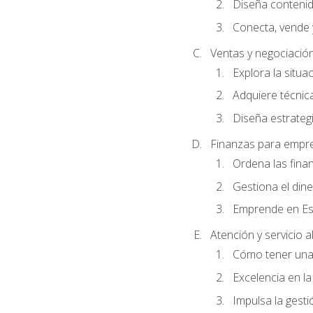
Diseña conteni
Conecta, vende 
Ventas y negociació
Explora la situa
Adquiere técnica
Diseña estrategi
Finanzas para empr
Ordena las fina
Gestiona el din
Emprende en Es
Atención y servicio al
Cómo tener una 
Excelencia en la
Impulsa la gestió