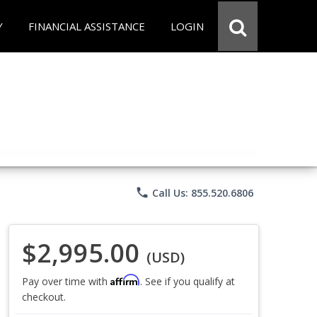
Y
FINANCIAL ASSISTANCE
LOGIN
phone
Call Us: 855.520.6806
$2,995.00
(USD)
Affirm
Pay over time with
. See if you qualify at
checkout.