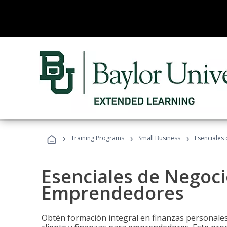
›
›
›
Training Programs
Small Business
Esenciales
Esenciales de Negoci
Emprendedores
Obtén formación integral en finanzas personales,