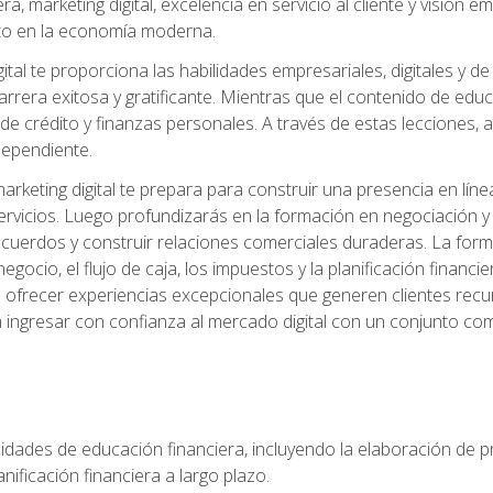
, marketing digital, excelencia en servicio al cliente y visión
to en la economía moderna.
ital te proporciona las habilidades empresariales, digitales y d
arrera exitosa y gratificante. Mientras que el contenido de edu
e crédito y finanzas personales. A través de estas lecciones, ad
dependiente.
rketing digital te prepara para construir una presencia en línea
ervicios. Luego profundizarás en la formación en negociación y 
acuerdos y construir relaciones comerciales duraderas. La fo
egocio, el flujo de caja, los impuestos y la planificación financi
s ofrecer experiencias excepcionales que generen clientes rec
 ingresar con confianza al mercado digital con un conjunto com
lidades de educación financiera, incluyendo la elaboración de p
planificación financiera a largo plazo.