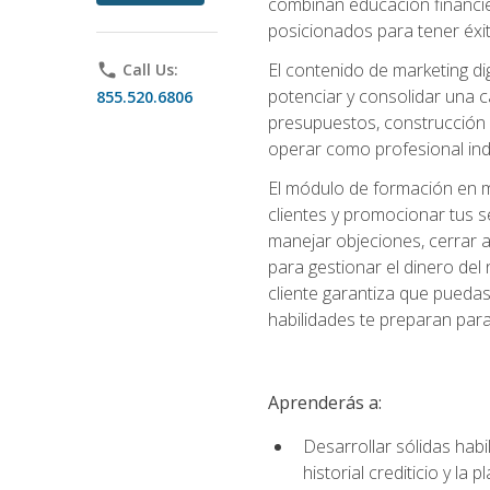
combinan educación financiera
posicionados para tener éxi
El contenido de marketing dig
phone
Call Us:
potenciar y consolidar una c
855.520.6806
presupuestos, construcción d
operar como profesional in
El módulo de formación en ma
clientes y promocionar tus s
manejar objeciones, cerrar 
para gestionar el dinero del n
cliente garantiza que pueda
habilidades te preparan para
Aprenderás a:
Desarrollar sólidas habi
historial crediticio y la 