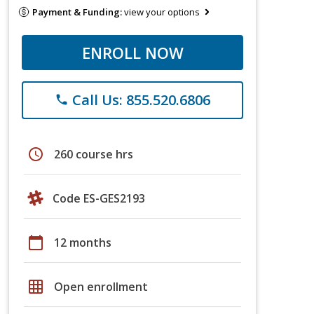
Payment & Funding:
view your options
ENROLL NOW
Call Us: 855.520.6806
phone
schedule
260 course hrs
Code ES-GES2193
calendar_today
12 months
grid_on
Open enrollment