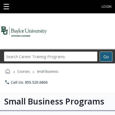
☰
LOGIN
Search
Go
Career
Training
›
›
Programs
Courses
Small Business
phone
Call Us: 855.520.6806
Small Business Programs