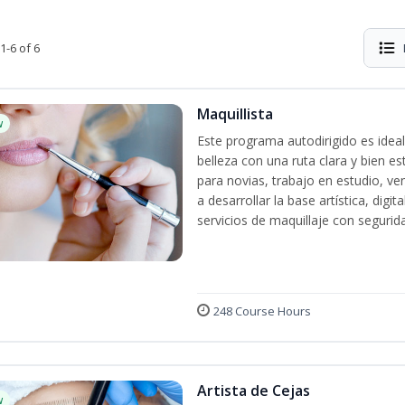
1-6 of 6
Maquillista
w
Este programa autodirigido es ideal
belleza con una ruta clara y bien e
para novias, trabajo en estudio, ven
a desarrollar la base artística, dig
servicios de maquillaje con segurida
248 Course Hours
Artista de Cejas
w