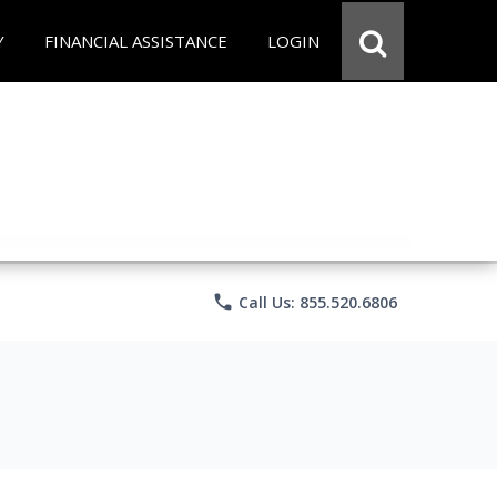
Y
FINANCIAL ASSISTANCE
LOGIN
phone
Call Us: 855.520.6806