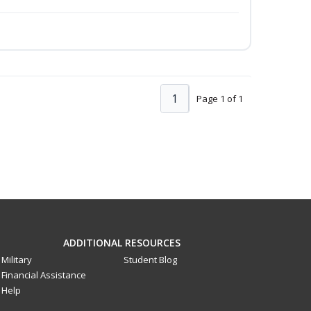
1
Page 1 of 1
ADDITIONAL RESOURCES
Military
Student Blog
Financial Assistance
Help