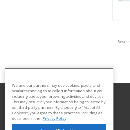
Result
We and our partners may use cookies, pixels, and
similar technologies to collect information about you,
including about your browsing activities and devices.
Baylor University
This may result in your information being collected by
Extended Learning
our third-party partners. By choosing to "Accept All
Cookies", you agree to these practices, including as
1 Bear Trail
described in the
Privacy Policy
Waco, TX 76798 US