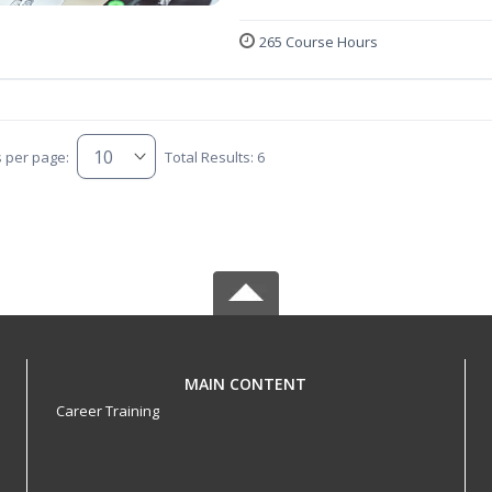
265 Course Hours
s per page:
Total Results: 6
MAIN CONTENT
Career Training